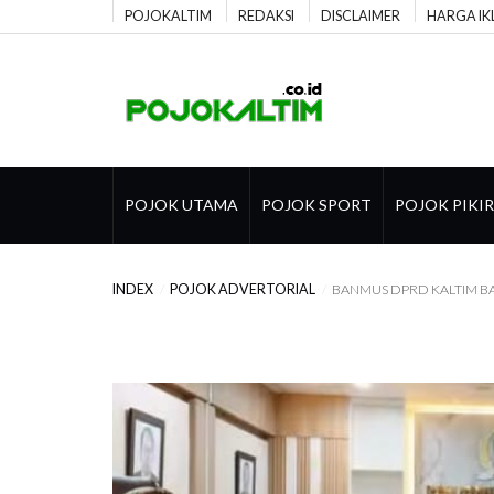
POJOKALTIM
REDAKSI
DISCLAIMER
HARGA IK
POJOK UTAMA
POJOK SPORT
POJOK PIKI
INDEX
POJOK ADVERTORIAL
BANMUS DPRD KALTIM BA