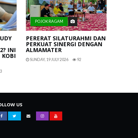
POJOK RAGAM
TUDY
PERERAT SILATURAHMI DAN
PERKUAT SINERGI DENGAN
2? INI
ALMAMATER
 KOBI
SUNDAY, 19 JULY 2026
92
3
OLLOW US