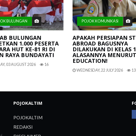
JOK BULUNGAN
POJOK KOMUNIKASI
AB BULUNGAN
APAKAH PERSIAPAN S
TKAN 1.000 PESERTA
ABROAD BAGUSNYA
RA HUT KE-81 RI DI
DILAKUKAN DI KELAS 1
N RAYA BUNDAYATI
ALASANNYA MENURUT
EDUCATION!
Y, 03 AUGUST 2026
16
WEDNESDAY, 22 JULY 2026
13
POJOKALTIM
F
POJOKALTIM
REDAKSI
si