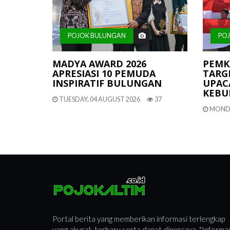
POJOK BULUNGAN
PO
MADYA AWARD 2026
PEMK
APRESIASI 10 PEMUDA
TARGE
INSPIRATIF BULUNGAN
UPACA
KEBU
TUESDAY, 04 AUGUST 2026
37
MONDA
Portal berita yang memberikan informasi terlengkap
yang akurat, terbaru serta dapat dipercaya. "Informa