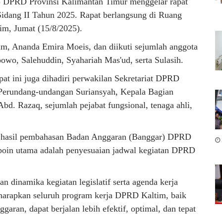
DPRD Provinsi Kalimantan Timur menggelar rapat
idang II Tahun 2025. Rapat berlangsung di Ruang
m, Jumat (15/8/2025).
m, Ananda Emira Moeis, dan diikuti sejumlah anggota
bowo, Salehuddin, Syahariah Mas'ud, serta Sulasih.
at ini juga dihadiri perwakilan Sekretariat DPRD
 Perundang-undangan Suriansyah, Kepala Bagian
bd. Razaq, sejumlah pejabat fungsional, tenaga ahli,
i hasil pembahasan Badan Anggaran (Banggar) DPRD
u poin utama adalah penyesuaian jadwal kegiatan DPRD
n dinamika kegiatan legislatif serta agenda kerja
iharapkan seluruh program kerja DPRD Kaltim, baik
aran, dapat berjalan lebih efektif, optimal, dan tepat