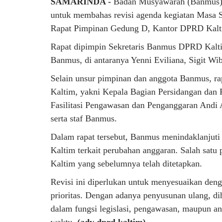
SAMARINDA -
Badan Musyawarah (Banmus) 
untuk membahas revisi agenda kegiatan Masa S
Rapat Pimpinan Gedung D, Kantor DPRD Kalti
Rapat dipimpin Sekretaris Banmus DPRD Kalti
Banmus, di antaranya Yenni Eviliana, Sigit Wi
Selain unsur pimpinan dan anggota Banmus, rap
Kaltim, yakni Kepala Bagian Persidangan dan
Fasilitasi Pengawasan dan Penganggaran Andi A
serta staf Banmus.
Dalam rapat tersebut, Banmus menindaklanjut
Kaltim terkait perubahan anggaran. Salah sat
Kaltim yang sebelumnya telah ditetapkan.
Revisi ini diperlukan untuk menyesuaikan denga
prioritas. Dengan adanya penyusunan ulang, d
dalam fungsi legislasi, pengawasan, maupun angg
waktu.
(adv dprd kaltim)