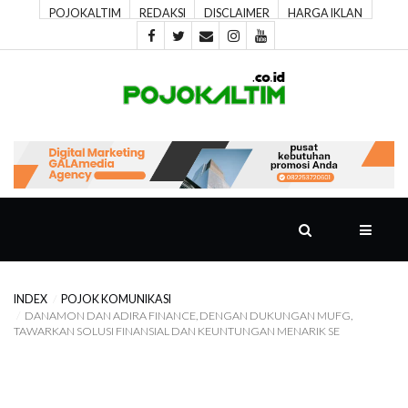
POJOKALTIM
REDAKSI
DISCLAIMER
HARGA IKLAN
POJOK
UTAMA
POJOK
SPORT
POJOK
PIKIRAN
INDEX
POJOK KOMUNIKASI
DANAMON DAN ADIRA FINANCE, DENGAN DUKUNGAN MUFG,
TAWARKAN SOLUSI FINANSIAL DAN KEUNTUNGAN MENARIK SE
POJOK
RAGAM