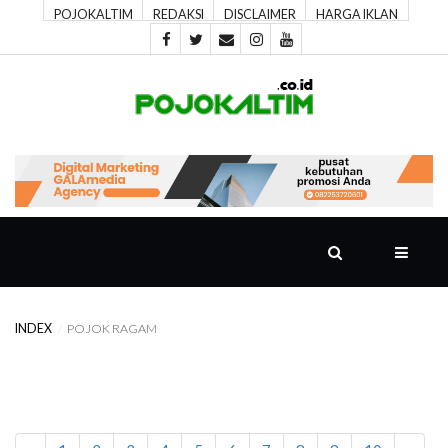
POJOKALTIM
REDAKSI
DISCLAIMER
HARGA IKLAN
POJOK
UTAMA
POJOK
SPORT
POJOK
PIKIRAN
INDEX
POJOK RAGAM
POJOK
RAGAM