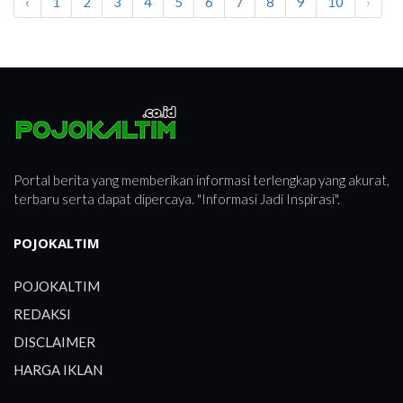
‹
1
2
3
4
5
6
7
8
9
10
›
POJOK
KOMUNIKASI
POJOK
ADVERTORIAL
Portal berita yang memberikan informasi terlengkap yang akurat,
POJOK
terbaru serta dapat dipercaya. "Informasi Jadi Inspirasi".
BULUNGAN
POJOKALTIM
VIDEO
POJOKALTIM
REDAKSI
DISCLAIMER
HARGA IKLAN