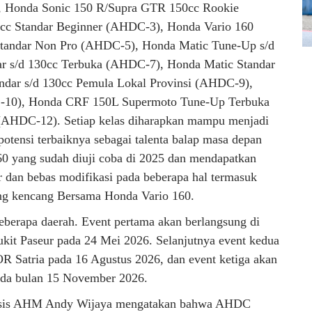
 Honda Sonic 150 R/Supra GTR 150cc Rookie
c Standar Beginner (AHDC-3), Honda Vario 160
tandar Non Pro (AHDC-5), Honda Matic Tune-Up s/d
r s/d 130cc Terbuka (AHDC-7), Honda Matic Standar
ndar s/d 130cc Pemula Lokal Provinsi (AHDC-9),
C-10), Honda CRF 150L Supermoto Tune-Up Terbuka
DC-12). Setiap kelas diharapkan mampu menjadi
tensi terbaiknya sebagai talenta balap masa depan
60 yang sudah diuji coba di 2025 dan mendapatkan
 dan bebas modifikasi pada beberapa hal termasuk
ng kencang Bersama Honda Vario 160.
berapa daerah. Event pertama akan berlangsung di
Bukit Paseur pada 24 Mei 2026. Selanjutnya event kedua
R Satria pada 16 Agustus 2026, dan event ketiga akan
pada bulan 15 November 2026.
lysis AHM Andy Wijaya mengatakan bahwa AHDC