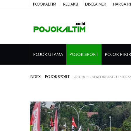
POJOKALTIM
REDAKSI
DISCLAIMER
HARGA IK
POJOK UTAMA
POJOK SPORT
POJOK PIKI
INDEX
POJOK SPORT
ASTRA HONDA DREAM CUP 2026 SI