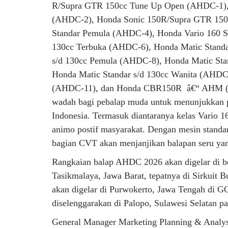
R/Supra GTR 150cc Tune Up Open (AHDC-1),
(AHDC-2), Honda Sonic 150R/Supra GTR 150c
Standar Pemula (AHDC-4), Honda Vario 160 S
130cc Terbuka (AHDC-6), Honda Matic Standa
s/d 130cc Pemula (AHDC-8), Honda Matic Sta
Honda Matic Standar s/d 130cc Wanita (AHD
(AHDC-11), dan Honda CBR150R â€“ AHM (AH
wadah bagi pebalap muda untuk menunjukkan po
Indonesia. Termasuk diantaranya kelas Vario 1
animo postif masyarakat. Dengan mesin standar
bagian CVT akan menjanjikan balapan seru ya
Rangkaian balap AHDC 2026 akan digelar di be
Tasikmalaya, Jawa Barat, tepatnya di Sirkuit 
akan digelar di Purwokerto, Jawa Tengah di GO
diselenggarakan di Palopo, Sulawesi Selatan 
General Manager Marketing Planning & Ana