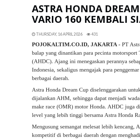
ASTRA HONDA DREAM C
VARIO 160 KEMBALI S
THURSDAY, 16 APRIL 2026
431
POJOKALTIM.CO.ID, JAKARTA -
PT Astr
balap yang dinantikan para pecinta motorspor
(AHDC). Ajang ini menegaskan perannya sebaga
Indonesia, sekaligus mengajak para penggemar 
berbagai daerah.
Astra Honda Dream Cup diselenggarakan untu
dijalankan AHM, sehingga dapat menjadi wadah 
make race (OMR) motor Honda. AHDC juga dih
level yang lebih tinggi bersama Astra Honda 
Mengusung semangat melesat lebih kencang, 
kompetitif di berbagai daerah dengan menghadi