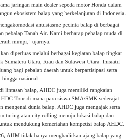
ama jaringan main dealer sepeda motor Honda dalam
angun ekosistem balap yang berkelanjutan di Indonesia.
engakomodasi antusiasme pecinta balap di berbagai
an pebalap Tanah Air. Kami berharap pebalap muda di
eraih mimpi," ujarnya.
kan diperluas melalui berbagai kegiatan balap tingkat
k Sumatera Utara, Riau dan Sulawesi Utara. Inisiatif
ang bagi pebalap daerah untuk berpartisipasi serta
 hingga nasional.
i lintasan balap, AHDC juga memiliki rangkaian
i AHDC Tour di mana para siswa SMA/SMK sederajat
an mengenai dunia balap. AHDC juga mengajak serta
turing atau city rolling menuju lokasi balap dan
k untuk mendukung kemeriahan kompetisi balap AHDC.
26, AHM tidak hanya menghadirkan ajang balap yang