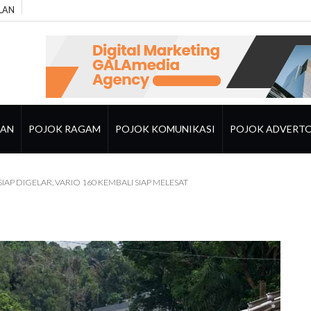
LAN
RAN
POJOK RAGAM
POJOK KOMUNIKASI
POJOK ADVERTO
AP DIGELAR, VARIO 160 KEMBALI SIAP MELESAT