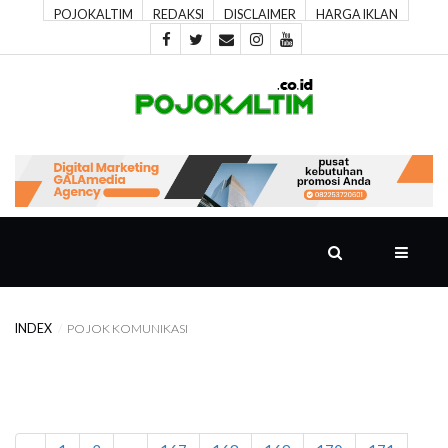
POJOKALTIM
REDAKSI
DISCLAIMER
HARGA IKLAN
POJOK
UTAMA
POJOK
SPORT
POJOK
PIKIRAN
INDEX
POJOK KOMUNIKASI
POJOK
RAGAM