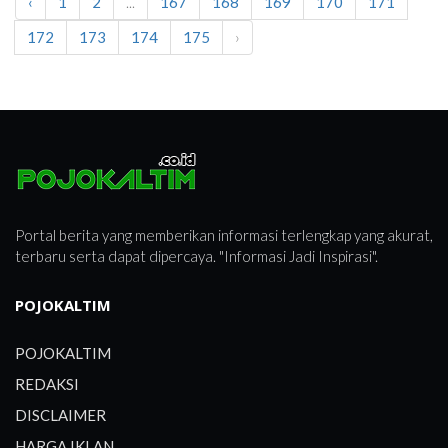
‹
1
2
...
167
168
169
170
171
POJOK
172
173
174
175
›
KOMUNIKASI
POJOK
ADVERTORIAL
POJOK
BULUNGAN
Portal berita yang memberikan informasi terlengkap yang akurat,
terbaru serta dapat dipercaya. "Informasi Jadi Inspirasi".
VIDEO
POJOKALTIM
POJOKALTIM
REDAKSI
DISCLAIMER
HARGA IKLAN